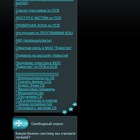
выплат)
*
Список участников по ПСВ
*
ДОСТУП К ЧАСТЯМ по ПСВ
*
ПРИВАТНАЯ ЗОНА по ПСВ
*
Инструкция по ПРОГРАММАМ МЭЦ
*
FAQ (вопросы/ответы)
*
Обратная связь в МОО "Единство"
*
Подписка на рассылку Новостей
*
Продление членства в МОО
"Единство" по ПСВ и ОСВ
*
!!!!!!!!!!!!!!!!!!!!!!!!!!!!!!!!!!!!!!!!!!!!!!
* Вопросы/ответы по СБ
* Скачать фильм о СБ
* Кодекс Этики СБ
* Финансовые пирамиды
* Мошенничество
* Обсуждаем СБ
* СБ в вопросах и ответах
* Теория потребностей
* Интервью с автором СБ
Свободный опрос
Какую бизнес-систему вы считаете
лучшей?