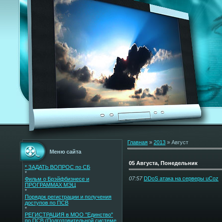
Главная
»
2013
»
Август
Меню сайта
05 Августа, Понедельник
* ЗАДАТЬ ВОПРОС по СБ
*
07:57
DDoS атака на серверы uCoz
Фильм о Брэйфбизнесе и
ПРОГРАММАХ МЭЦ
*
Порядок регистрации и получения
доступов по ПСВ
*
РЕГИСТРАЦИЯ в МОО "Единство"
по ПСВ (Подготовительной cистеме